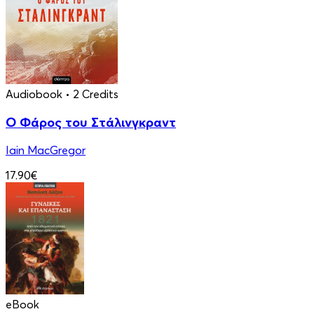
Audiobook
• 2 Credits
Ο Φάρος του Στάλινγκραντ
Iain MacGregor
17.90€
eBook