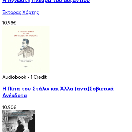
Η Άγνωστη Πλευρά του Βυζαντίου
Έκτορας Χόρτης
10.98€
Audiobook
• 1 Credit
Η Πίπα του Στάλιν και Άλλα (αντι)Σοβιετικά
Ανέκδοτα
10.90€