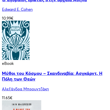
Edward E. Cohen
10.99€
eBook
Μύθοι του Κόσμου – Σκανδιναβία: Ασγκάρντ, Η
Πόλη των Θεών
Αλεξάνδρα Μπρουντζάκη
11.65€