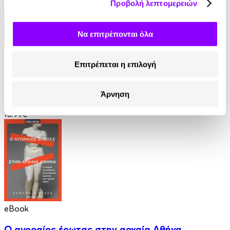
Προβολή λεπτομερειών
Να επιτρέπονται όλα
eBook
Επιτρέπεται η επιλογή
Αιματοβαμμένες χώρες
Άρνηση
Timothy Snyder
18.99€
eBook
Ο αγοραίος έρωτας στην αρχαία Αθήνα