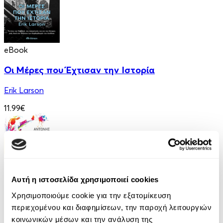
eBook
Οι Μέρες που Έχτισαν την Ιστορία
Erik Larson
11.99€
Αυτή η ιστοσελίδα χρησιμοποιεί cookies
Χρησιμοποιούμε cookie για την εξατομίκευση
eBook
περιεχομένου και διαφημίσεων, την παροχή λειτουργιών
Euro - Δυσκολότερο από ένα Μουντιάλ
κοινωνικών μέσων και την ανάλυση της