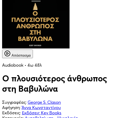
Απόσπασμα
Audiobook • 4ω 48λ
Ο πλουσιότερος άνθρωπος
στη Βαβυλώνα
Συγγραφέας:
George S. Clason
Αφήγηση:
Άννα Κωνσταντίνου
Εκδόσεις:
Εκδόσεις Key Books
Κατηγορία:
Αυτοβελτίωση - Ψυχολογία