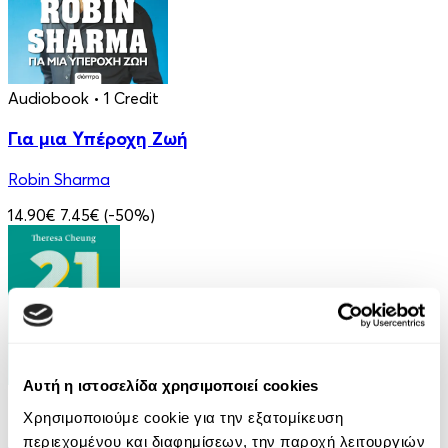
Audiobook
• 1 Credit
Για μια Υπέροχη Ζωή
Robin Sharma
14.90€
7.45€
(-50%)
Αυτή η ιστοσελίδα χρησιμοποιεί cookies
eBook
Χρησιμοποιούμε cookie για την εξατομίκευση
21 Ευκαιρίες να ξεπεράσεις τον εαυτό σου
περιεχομένου και διαφημίσεων, την παροχή λειτουργιών