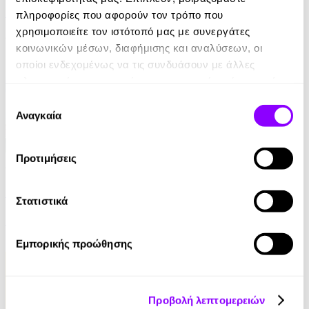
Jurgen Banscherus
πληροφορίες που αφορούν τον τρόπο που
χρησιμοποιείτε τον ιστότοπό μας με συνεργάτες
6.99€
κοινωνικών μέσων, διαφήμισης και αναλύσεων, οι
οποίοι ενδεχομένως να τις συνδυάσουν με άλλες
πληροφορίες που τους έχετε παραχωρήσει ή τις οποίες
έχουν συλλέξει σε σχέση με την από μέρους σας χρήση
Επιλογή
των υπηρεσιών τους.
Αναγκαία
συγκατάθεσης
Προτιμήσεις
Audiobook
• 1 Credit
Κάτω από τον Ίδιο Ουρανό
Στατιστικά
Γιώτα Λιβάνη
4.90€
Εμπορικής προώθησης
Προβολή λεπτομερειών