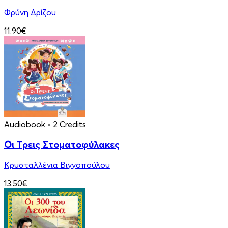
Φρύνη Δρίζου
11.90€
Audiobook
• 2 Credits
Οι Τρεις Στοματοφύλακες
Κρυσταλλένια Βιγγοπούλου
13.50€