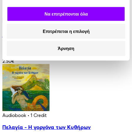
Να επιτρέπονται όλα
Audiobook
• 1 Credit
Επιτρέπεται η επιλογή
Άντα Λαβλέις. Η πρώτη προγραμματίστρια
Άρνηση
Στέλλα Κάσδαγλη
2.50€
Audiobook
• 1 Credit
Πελαγία - Η γοργόνα των Κυθήρων