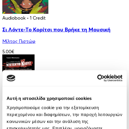
Audiobook
• 1 Credit
Σι Λόντε-Το Κορίτσι που Βρήκε τη Μουσική
Μίλτος Πιστώφ
5.00€
Αυτή η ιστοσελίδα χρησιμοποιεί cookies
eBook
Χρησιμοποιούμε cookie για την εξατομίκευση
περιεχομένου και διαφημίσεων, την παροχή λειτουργιών
Μια υπόθεση για τον ντετέκτιβ Κλουζ 8: Η
κοινωνικών μέσων και την ανάλυση της
παγίδα της μοτσαρέλας
επισκεψιμότητάς μας. Επιπλέον, μοιραζόμαστε