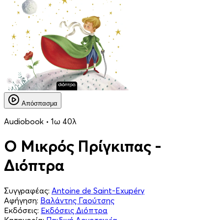
Απόσπασμα
Audiobook • 1ω 40λ
Ο Μικρός Πρίγκιπας -
Διόπτρα
Συγγραφέας:
Antoine de Saint-Exupéry
Αφήγηση:
Βαλάντης Γαούτσης
Εκδόσεις:
Εκδόσεις Διόπτρα
Κατηγορία:
Παιδική Λογοτεχνία