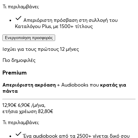
Τι περιλαμβάνει;
Απεριόριστη πρόσβαση στη συλλογή του
Καταλόγου Plus, με 1500+ τίτλους
Ενεργοποίηση προσφοράς
Ισχύει για τους πρώτους 12 μήνες
Πιο δημοφιλές
Premium
Απεριόριστη ακρόαση
+ Audiobooks που
κρατάς για
πάντα
12,90€
6,90€
/μήνα,
ετήσια χρέωση 82,80€
Τι περιλαμβάνει;
Ένα audiobook από τα 2500+ γίνεται δικό σου