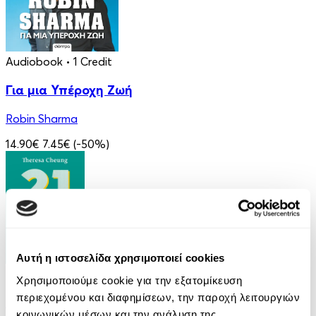
Audiobook
• 1 Credit
Για μια Υπέροχη Ζωή
Robin Sharma
14.90€
7.45€
(-50%)
Αυτή η ιστοσελίδα χρησιμοποιεί cookies
eBook
Χρησιμοποιούμε cookie για την εξατομίκευση
περιεχομένου και διαφημίσεων, την παροχή λειτουργιών
21 Ευκαιρίες να ξεπεράσεις τον εαυτό σου
κοινωνικών μέσων και την ανάλυση της