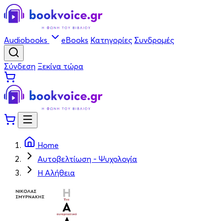
Audiobooks
eBooks
Κατηγορίες
Συνδρομές
Σύνδεση
Ξεκίνα τώρα
Home
Αυτοβελτίωση - Ψυχολογία
Η Αλήθεια