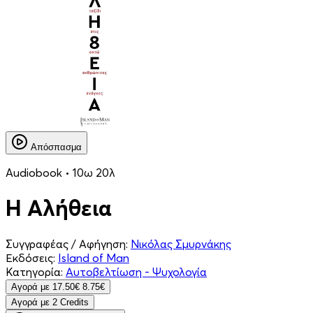
Απόσπασμα
Audiobook • 10ω 20λ
Η Αλήθεια
Συγγραφέας / Αφήγηση:
Νικόλας Σμυρνάκης
Εκδόσεις:
Island of Man
Κατηγορία:
Αυτοβελτίωση - Ψυχολογία
Aγορά με
17.50€
8.75€
Aγορά με 2 Credits