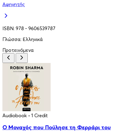
Αφηγητής
ISBN:
978 - 9606539787
Γλώσσα:
Ελληνικά
Προτεινόμενα
Audiobook
• 1 Credit
Ο Μοναχός που Πούλησε τη Φερράρι του