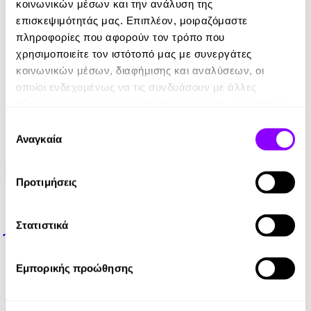
eBook
κοινωνικών μέσων και την ανάλυση της
επισκεψιμότητάς μας. Επιπλέον, μοιραζόμαστε
Τυράννων Μονόλογοι
πληροφορίες που αφορούν τον τρόπο που
χρησιμοποιείτε τον ιστότοπό μας με συνεργάτες
Mark Twain
κοινωνικών μέσων, διαφήμισης και αναλύσεων, οι
6.99€
οποίοι ενδεχομένως να τις συνδυάσουν με άλλες
πληροφορίες που τους έχετε παραχωρήσει ή τις οποίες
έχουν συλλέξει σε σχέση με την από μέρους σας χρήση
Επιλογή
των υπηρεσιών τους.
Αναγκαία
συγκατάθεσης
Προτιμήσεις
eBook
Στατιστικά
Έμμα
Jane Austen
Εμπορικής προώθησης
10.99€