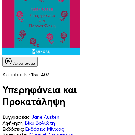
Απόσπασμα
Audiobook • 15ω 40λ
Υπερηφάνεια και
Προκατάληψη
Συγγραφέας:
Jane Austen
Αφήγηση:
Βίκυ Βολιώτη
Εκδόσεις:
Εκδόσεις Μίνωας
Κατηγορία:
Κλασική Λογοτεχνία