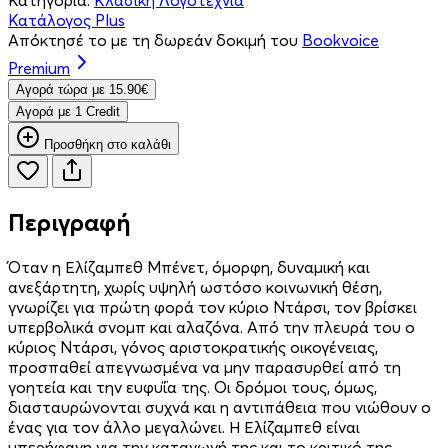
Κατάλογος Plus
Απόκτησέ το με τη δωρεάν δοκιμή του
Bookvoice
Premium
Aγορά τώρα με 15.90€
Aγορά με 1 Credit
Προσθήκη στο καλάθι
Περιγραφή
Όταν η Ελίζαμπεθ Μπένετ, όμορφη, δυναμική και
ανεξάρτητη, χωρίς υψηλή ωστόσο κοινωνική θέση,
γνωρίζει για πρώτη φορά τον κύριο Ντάρσι, τον βρίσκει
υπερβολικά σνομπ και αλαζόνα. Από την πλευρά του ο
κύριος Ντάρσι, γόνος αριστοκρατικής οικογένειας,
προσπαθεί απεγνωσμένα να μην παρασυρθεί από τη
γοητεία και την ευφυΐα της. Οι δρόμοι τους, όμως,
διασταυρώνονται συχνά και η αντιπάθεια που νιώθουν ο
ένας για τον άλλο μεγαλώνει. Η Ελίζαμπεθ είναι
υπερήφανη για την καταγωγή της και το κριτικό της