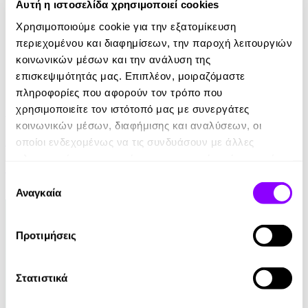
Αυτή η ιστοσελίδα χρησιμοποιεί cookies
Χρησιμοποιούμε cookie για την εξατομίκευση
περιεχομένου και διαφημίσεων, την παροχή λειτουργιών
κοινωνικών μέσων και την ανάλυση της
επισκεψιμότητάς μας. Επιπλέον, μοιραζόμαστε
πληροφορίες που αφορούν τον τρόπο που
χρησιμοποιείτε τον ιστότοπό μας με συνεργάτες
Audiobook
• 1 Credit
κοινωνικών μέσων, διαφήμισης και αναλύσεων, οι
Η Ελεγεία Ενός Παράλογου Κόσμου
οποίοι ενδεχομένως να τις συνδυάσουν με άλλες
πληροφορίες που τους έχετε παραχωρήσει ή τις οποίες
Eugene Ionesco
έχουν συλλέξει σε σχέση με την από μέρους σας χρήση
Επιλογή
των υπηρεσιών τους.
7.00€
Αναγκαία
συγκατάθεσης
Προτιμήσεις
Στατιστικά