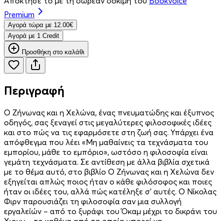
Απόκτησέ το με τη δωρεάν δοκιμή του
Bookvoice
Premium
Aγορά τώρα με 12.00€
Aγορά με 1 Credit
Προσθήκη στο καλάθι
Περιγραφή
Ο Ζήνωνας και η Χελώνα, ένας πνευματώδης και έξυπνος
οδηγός, σας ξεναγεί στις μεγαλύτερες φιλοσοφικές ιδέες
και στο πώς να τις εφαρμόσετε στη ζωή σας. Υπάρχει ένα
απόφθεγμα που λέει «Μη μαθαίνεις τα τεχνάσματα του
εμπορίου, μάθε το εμπόριο», ωστόσο η φιλοσοφία είναι
γεμάτη τεχνάσματα. Σε αντίθεση με άλλα βιβλία σχετικά
με το θέμα αυτό, στο βιβλίο Ο Ζήνωνας και η Χελώνα δεν
εξηγείται απλώς ποιος ήταν ο κάθε φιλόσοφος και ποιες
ήταν οι ιδέες του, αλλά πώς κατέληξε σ’ αυτές. Ο Νίκολας
Φιρν παρουσιάζει τη φιλοσοφία σαν μια συλλογή
εργαλείών – από το ξυράφι του Όκαμ μέχρι το δικράνι του
Χιουμ – το καθένα από τα οποία μπορεί να