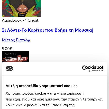
Audiobook
• 1 Credit
Σι Λόντε-Το Κορίτσι που Βρήκε τη Μουσική
Μίλτος Πιστώφ
5.00€
Αυτή η ιστοσελίδα χρησιμοποιεί cookies
eBook
Χρησιμοποιούμε cookie για την εξατομίκευση
περιεχομένου και διαφημίσεων, την παροχή λειτουργιών
Μια υπόθεση για τον ντετέκτιβ Κλουζ 8: Η
κοινωνικών μέσων και την ανάλυση της
παγίδα της μοτσαρέλας