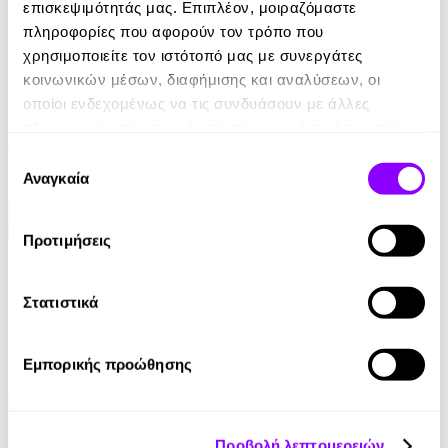
επισκεψιμότητάς μας. Επιπλέον, μοιραζόμαστε
πληροφορίες που αφορούν τον τρόπο που
Jurgen Banscherus
χρησιμοποιείτε τον ιστότοπό μας με συνεργάτες
6.99€
κοινωνικών μέσων, διαφήμισης και αναλύσεων, οι
οποίοι ενδεχομένως να τις συνδυάσουν με άλλες
πληροφορίες που τους έχετε παραχωρήσει ή τις οποίες
έχουν συλλέξει σε σχέση με την από μέρους σας χρήση
Επιλογή
των υπηρεσιών τους.
Αναγκαία
συγκατάθεσης
Προτιμήσεις
Audiobook
• 1 Credit
Κάτω από τον Ίδιο Ουρανό
Στατιστικά
Γιώτα Λιβάνη
Εμπορικής προώθησης
4.90€
Προβολή λεπτομερειών