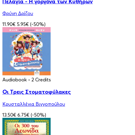
Πελαγία - Η γοργόνα των Κυθήρων
Φρύνη Δρίζου
11.90€
5.95€
(-50%)
Audiobook
• 2 Credits
Οι Τρεις Στοματοφύλακες
Κρυσταλλένια Βιγγοπούλου
13.50€
6.75€
(-50%)