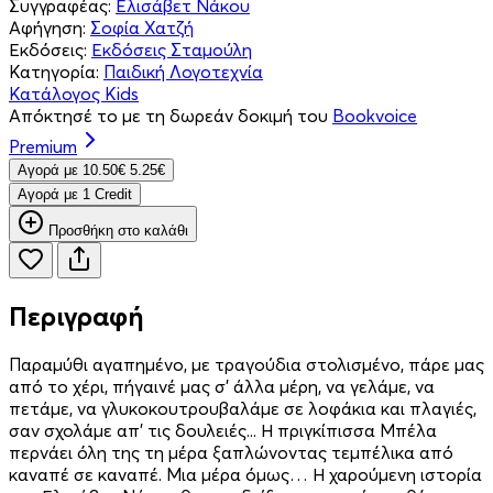
Συγγραφέας:
Ελισάβετ Νάκου
Αφήγηση:
Σοφία Χατζή
Εκδόσεις:
Εκδόσεις Σταμούλη
Κατηγορία:
Παιδική Λογοτεχνία
Κατάλογος Kids
Απόκτησέ το με τη δωρεάν δοκιμή του
Bookvoice
Premium
Aγορά με
10.50€
5.25€
Aγορά με 1 Credit
Προσθήκη στο καλάθι
Περιγραφή
Παραμύθι αγαπημένο, με τραγούδια στολισμένο, πάρε μας
από το χέρι, πήγαινέ μας σ' άλλα μέρη, να γελάμε, να
πετάμε, να γλυκοκουτρουβαλάμε σε λοφάκια και πλαγιές,
σαν σχολάμε απ' τις δουλειές... Η πριγκίπισσα Μπέλα
περνάει όλη της τη μέρα ξαπλώνοντας τεμπέλικα από
καναπέ σε καναπέ. Μια μέρα όμως… Η χαρούμενη ιστορία