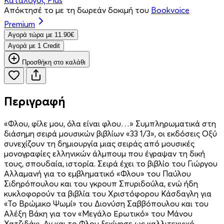
Απόκτησέ το με τη δωρεάν δοκιμή του
Bookvoice
Premium
Aγορά τώρα με 11.90€
Aγορά με 1 Credit
Προσθήκη στο καλάθι
Περιγραφή
«Φλου, φίλε μου, όλα είναι φλου…» Συμπληρωματικά στη
διάσημη σειρά μουσικών βιβλίων «33 1/3», οι εκδόσεις Οξύ
συνεχίζουν τη δημιουργία μιας σειράς από μουσικές
μονογραφίες ελληνικών άλμπουμ που έγραψαν τη δική
τους, σπουδαία, ιστορία. Σειρά έχει το βιβλίο του Γιώργου
Αλλαμανή για το εμβληματικό «Φλου» του Παύλου
Σιδηρόπουλου και του γκρουπ Σπυριδούλα, ενώ ήδη
κυκλοφορούν τα βιβλία του Χριστόφορου Κάσδαγλη για
«Το Βρώμικο Ψωμί» του Διονύση Σαββόπουλου και του
Αλέξη Βάκη για τον «Μεγάλο Ερωτικό» του Μάνου
Χατζιδάκι. Αν και το Φλου ξεκίνησε ως καλλιτεχνικό