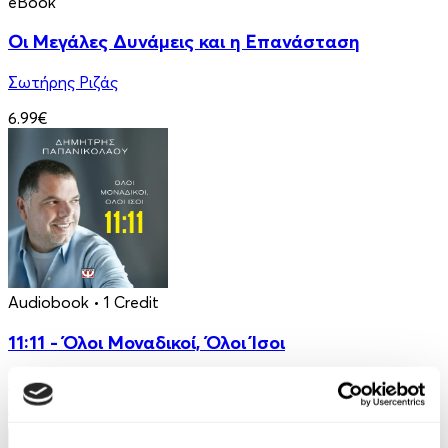
eBook
Οι Μεγάλες Δυνάμεις και η Επανάσταση
Σωτήρης Ριζάς
6.99€
Audiobook
• 1 Credit
11:11 - Όλοι Μοναδικοί, Όλοι Ίσοι
Δημήτρης Παπανικολάου
14.99€