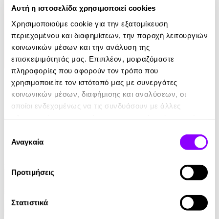
Αυτή η ιστοσελίδα χρησιμοποιεί cookies
Χρησιμοποιούμε cookie για την εξατομίκευση
περιεχομένου και διαφημίσεων, την παροχή λειτουργιών
κοινωνικών μέσων και την ανάλυση της
επισκεψιμότητάς μας. Επιπλέον, μοιραζόμαστε
πληροφορίες που αφορούν τον τρόπο που
Audiobook
χρησιμοποιείτε τον ιστότοπό μας με συνεργάτες
Ο Μύθος της Αιωνιότητας
κοινωνικών μέσων, διαφήμισης και αναλύσεων, οι
οποίοι ενδεχομένως να τις συνδυάσουν με άλλες
Αλέκος Φασιανός
πληροφορίες που τους έχετε παραχωρήσει ή τις οποίες
έχουν συλλέξει σε σχέση με την από μέρους σας χρήση
0.00€
Επιλογή
των υπηρεσιών τους.
Αναγκαία
συγκατάθεσης
Προτιμήσεις
Στατιστικά