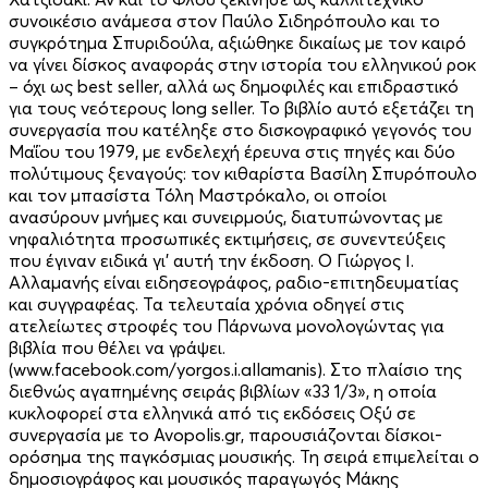
συνοικέσιο ανάμεσα στον Παύλο Σιδηρόπουλο και το
συγκρότημα Σπυριδούλα, αξιώθηκε δικαίως με τον καιρό
να γίνει δίσκος αναφοράς στην ιστορία του ελληνικού ροκ
– όχι ως best seller, αλλά ως δημοφιλές και επιδραστικό
για τους νεότερους long seller. Το βιβλίο αυτό εξετάζει τη
συνεργασία που κατέληξε στο δισκογραφικό γεγονός του
Μαΐου του 1979, με ενδελεχή έρευνα στις πηγές και δύο
πολύτιμους ξεναγούς: τον κιθαρίστα Βασίλη Σπυρόπουλο
και τον μπασίστα Τόλη Μαστρόκαλο, οι οποίοι
ανασύρουν μνήμες και συνειρμούς, διατυπώνοντας με
νηφαλιότητα προσωπικές εκτιμήσεις, σε συνεντεύξεις
που έγιναν ειδικά γι’ αυτή την έκδοση. Ο Γιώργος Ι.
Αλλαμανής είναι ειδησεογράφος, ραδιο-επιτηδευματίας
και συγγραφέας. Τα τελευταία χρόνια οδηγεί στις
ατελείωτες στροφές του Πάρνωνα μονολογώντας για
βιβλία που θέλει να γράψει.
(www.facebook.com/yorgos.i.allamanis). Στο πλαίσιο της
διεθνώς αγαπημένης σειράς βιβλίων «33 1/3», η οποία
κυκλοφορεί στα ελληνικά από τις εκδόσεις Οξύ σε
συνεργασία με το Avopolis.gr, παρουσιάζονται δίσκοι-
ορόσημα της παγκόσμιας μουσικής. Τη σειρά επιμελείται ο
δημοσιογράφος και μουσικός παραγωγός Μάκης