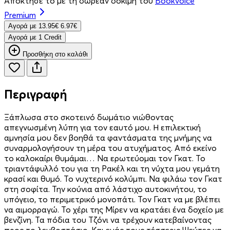
Απόκτησέ το με τη δωρεάν δοκιμή του
Bookvoice
Premium
Aγορά με
13.95€
6.97€
Aγορά με 1 Credit
Προσθήκη στο καλάθι
Περιγραφή
Ξάπλωσα στο σκοτεινό δωμάτιο νιώθοντας
απεγνωσμένη λύπη για τον εαυτό μου. Η επιλεκτική
αμνησία μου δεν βοηθά τα φαντάσματα της μνήμης να
συναρμολογήσουν τη μέρα του ατυχήματος. Από εκείνο
το καλοκαίρι θυμάμαι… Να ερωτεύομαι τον Γκατ. Το
τριαντάφυλλό του για τη Ρακέλ και τη νύχτα μου γεμάτη
κρασί και θυμό. Το νυχτερινό κολύμπι. Να φιλάω τον Γκατ
στη σοφίτα. Την κούνια από λάστιχο αυτοκινήτου, το
υπόγειο, το περιμετρικό μονοπάτι. Τον Γκατ να με βλέπει
να αιμορραγώ. Το χέρι της Μίρεν να κρατάει ένα δοχείο με
βενζίνη. Τα πόδια του Τζόνι να τρέχουν κατεβαίνοντας
προς το λεμβοστάσιο. Και εμάς τους τέσσερις Ψεύτες να