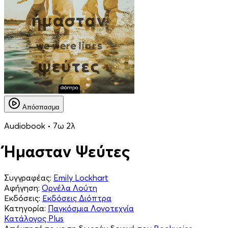
Απόσπασμα
Audiobook • 7ω 2λ
Ήμασταν Ψεύτες
Συγγραφέας:
Emily Lockhart
Αφήγηση:
Ορνέλα Λούτη
Εκδόσεις:
Εκδόσεις Διόπτρα
Κατηγορία:
Παγκόσμια Λογοτεχνία
Κατάλογος Plus