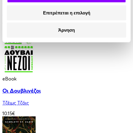
Οι Θεοί Διψούν
Επιτρέπεται η επιλογή
Anatole France
10.90€
5.45€
(-50%)
Άρνηση
eBook
Οι Δουβλινέζοι
Τζέιμς Τζόις
10.15€