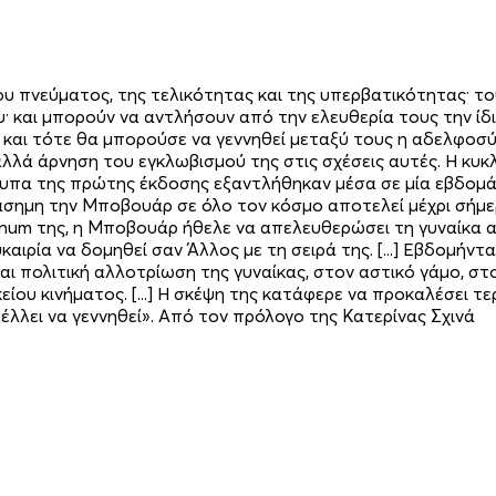
ου πνεύματος, της τελικότητας και της υπερβατικότητας· το
ου· και μπορούν να αντλήσουν από την ελευθερία τους την ί
 και τότε θα μπορούσε να γεννηθεί μεταξύ τους η αδελφοσ
αλλά άρνηση του εγκλωβισμού της στις σχέσεις αυτές. Η κυ
υπα της πρώτης έκδοσης εξαντλήθηκαν μέσα σε μία εβδομάδ
διάσημη την Μποβουάρ σε όλο τον κόσμο αποτελεί μέχρι σή
gnum της, η Μποβουάρ ήθελε να απελευθερώσει τη γυναίκα 
υκαιρία να δομηθεί σαν Άλλος με τη σειρά της. [...] Εβδομή
και πολιτική αλλοτρίωση της γυναίκας, στον αστικό γάμο, σ
κείου κινήματος. [...] Η σκέψη της κατάφερε να προκαλέσει
λλει να γεννηθεί». Από τον πρόλογο της Κατερίνας Σχινά