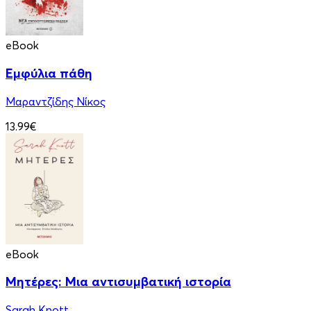
eBook
Εμφύλια πάθη
Μαραντζίδης Νίκος
13.99€
eBook
Μητέρες: Μια αντισυμβατική ιστορία
Sarah Knott