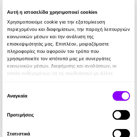
8.90€
Αυτή η ιστοσελίδα χρησιμοποιεί cookies
Χρησιμοποιούμε cookie για την εξατομίκευση
περιεχομένου και διαφημίσεων, την παροχή λειτουργιών
κοινωνικών μέσων και την ανάλυση της
επισκεψιμότητάς μας. Επιπλέον, μοιραζόμαστε
πληροφορίες που αφορούν τον τρόπο που
χρησιμοποιείτε τον ιστότοπό μας με συνεργάτες
Audiobook
• 1 Credit
κοινωνικών μέσων, διαφήμισης και αναλύσεων, οι
Ο Αη-Βασίλης Φέτος Είναι Πράσινος
οποίοι ενδεχομένως να τις συνδυάσουν με άλλες
πληροφορίες που τους έχετε παραχωρήσει ή τις οποίες
Νίκος Μιχαλόπουλος
έχουν συλλέξει σε σχέση με την από μέρους σας χρήση
Επιλογή
των υπηρεσιών τους.
Αναγκαία
7.00€
συγκατάθεσης
Προτιμήσεις
Στατιστικά