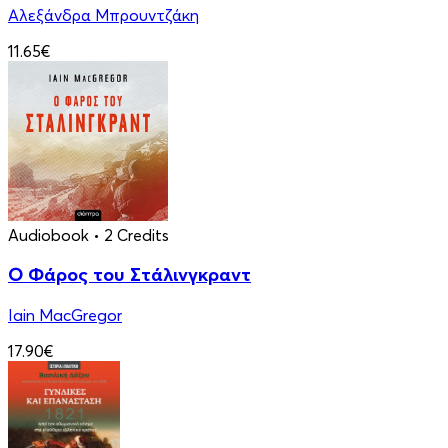
Αλεξάνδρα Μπρουντζάκη
11.65€
Audiobook
• 2 Credits
Ο Φάρος του Στάλινγκραντ
Iain MacGregor
17.90€