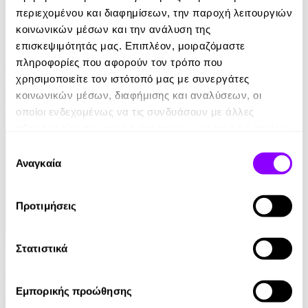
περιεχομένου και διαφημίσεων, την παροχή λειτουργιών
κοινωνικών μέσων και την ανάλυση της
eBook
επισκεψιμότητάς μας. Επιπλέον, μοιραζόμαστε
πληροφορίες που αφορούν τον τρόπο που
Euro - Δυσκολότερο από ένα Μουντιάλ
χρησιμοποιείτε τον ιστότοπό μας με συνεργάτες
Αντώνης Καρπετόπουλος
κοινωνικών μέσων, διαφήμισης και αναλύσεων, οι
οποίοι ενδεχομένως να τις συνδυάσουν με άλλες
14.99€
πληροφορίες που τους έχετε παραχωρήσει ή τις οποίες
έχουν συλλέξει σε σχέση με την από μέρους σας χρήση
Επιλογή
των υπηρεσιών τους.
Αναγκαία
συγκατάθεσης
Προτιμήσεις
Audiobook
• 1 Credit
Στατιστικά
Το Βιβλίο του Τσαγιού
Εμπορικής προώθησης
Kakuzo Okakura