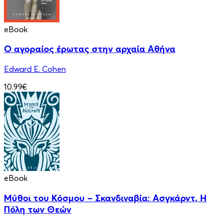
eBook
Ο αγοραίος έρωτας στην αρχαία Αθήνα
Edward E. Cohen
10.99€
eBook
Μύθοι του Κόσμου – Σκανδιναβία: Ασγκάρντ, Η
Πόλη των Θεών