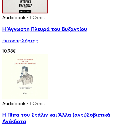
Audiobook
• 1 Credit
Η Άγνωστη Πλευρά του Βυζαντίου
Έκτορας Χόρτης
10.98€
Audiobook
• 1 Credit
Η Πίπα του Στάλιν και Άλλα (αντι)Σοβιετικά
Ανέκδοτα