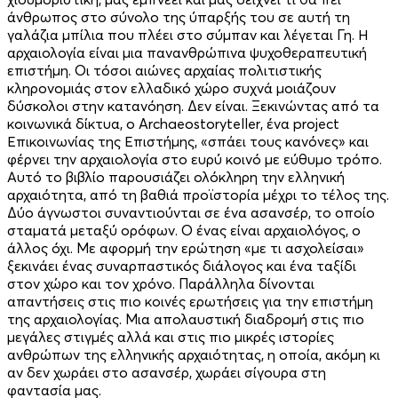
άνθρωπος στο σύνολο της ύπαρξής του σε αυτή τη
γαλάζια μπίλια που πλέει στο σύμπαν και λέγεται Γη. Η
αρχαιολογία είναι μια πανανθρώπινα ψυχοθεραπευτική
επιστήμη. Οι τόσοι αιώνες αρχαίας πολιτιστικής
κληρονομιάς στον ελλαδικό χώρο συχνά μοιάζουν
δύσκολοι στην κατανόηση. Δεν είναι. Ξεκινώντας από τα
κοινωνικά δίκτυα, ο Archaeostoryteller, ένα project
Επικοινωνίας της Επιστήμης, «σπάει τους κανόνες» και
φέρνει την αρχαιολογία στο ευρύ κοινό με εύθυμο τρόπο.
Αυτό το βιβλίο παρουσιάζει ολόκληρη την ελληνική
αρχαιότητα, από τη βαθιά προϊστορία μέχρι το τέλος της.
Δύο άγνωστοι συναντιούνται σε ένα ασανσέρ, το οποίο
σταματά μεταξύ ορόφων. Ο ένας είναι αρχαιολόγος, ο
άλλος όχι. Με αφορμή την ερώτηση «με τι ασχολείσαι»
ξεκινάει ένας συναρπαστικός διάλογος και ένα ταξίδι
στον χώρο και τον χρόνο. Παράλληλα δίνονται
απαντήσεις στις πιο κοινές ερωτήσεις για την επιστήμη
της αρχαιολογίας. Μια απολαυστική διαδρομή στις πιο
μεγάλες στιγμές αλλά και στις πιο μικρές ιστορίες
ανθρώπων της ελληνικής αρχαιότητας, η οποία, ακόμη κι
αν δεν χωράει στο ασανσέρ, χωράει σίγουρα στη
φαντασία μας.