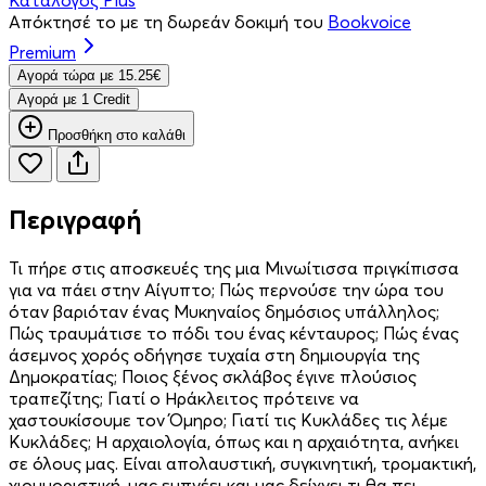
Απόκτησέ το με τη δωρεάν δοκιμή του
Bookvoice
Premium
Aγορά τώρα με 15.25€
Aγορά με 1 Credit
Προσθήκη στο καλάθι
Περιγραφή
Τι πήρε στις αποσκευές της μια Μινωίτισσα πριγκίπισσα
για να πάει στην Αίγυπτο; Πώς περνούσε την ώρα του
όταν βαριόταν ένας Μυκηναίος δημόσιος υπάλληλος;
Πώς τραυμάτισε το πόδι του ένας κένταυρος; Πώς ένας
άσεμνος χορός οδήγησε τυχαία στη δημιουργία της
Δημοκρατίας; Ποιος ξένος σκλάβος έγινε πλούσιος
τραπεζίτης; Γιατί ο Ηράκλειτος πρότεινε να
χαστουκίσουμε τον Όμηρο; Γιατί τις Κυκλάδες τις λέμε
Κυκλάδες; Η αρχαιολογία, όπως και η αρχαιότητα, ανήκει
σε όλους μας. Είναι απολαυστική, συγκινητική, τρομακτική,
χιουμοριστική, μας εμπνέει και μας δείχνει τι θα πει