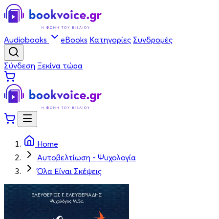
Audiobooks
eBooks
Κατηγορίες
Συνδρομές
Σύνδεση
Ξεκίνα τώρα
Home
Αυτοβελτίωση - Ψυχολογία
Όλα Είναι Σκέψεις