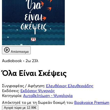
Απόσπασμα
Audiobook • 2ω 23λ
Όλα Είναι Σκέψεις
Συγγραφέας / Αφήγηση:
Ελευθέριος Ελευθεριάδης
Εκδόσεις:
Εκδόσεις Ψυχογιός
Κατηγορία:
Αυτοβελτίωση - Ψυχολογία
Απόκτησέ το με τη δωρεάν δοκιμή του
Bookvoice Premium
Aγορά τώρα με 12.99€