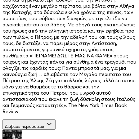
αρχίζοντας έναν μεγάλο περίπατο, μια βόλτα στην Αθήνα
της Κατοχής, στα δύσκολα εκείνα χρόνια της πείνας, των
συσσιτίων, του φόβου, των διωγμών, με την ελπίδα να
σιγοκαίει κάπου στο βάθος. Με οδηγό τους αγαπημένους
του ήρωες από την ελληνική ιστορία και την εφηβεία προ
των πυλών, ο Πέτρος, με την αδελφή του και τους φίλους
τους, δε διστάζει να πάρει μέρος στην Αντίσταση,
σαμποτάροντας γερμανικά οχήματα, γράφοντας
συνθήματα «ΠΕΙΝΑΜΕ! ΔΩΣΤΕ ΜΑΣ ΝΑ ΦΑΜΕ» στους
τοίχους και έχοντας πάντα για σύνθημα ένα τραγούδι που
φλογίζει τις καρδιές τους: Πάντα μπροστά μας, για μια
καινούργια ζωή… «Διαβάστε τον Μεγάλο περίπατο του
Πέτρου της Άλκης Ζέη για πολλούς λόγους αλλά έστω και
μόνο για να θαυμάσετε το θάρρος και την
επινοητικότητα του Πέτρου, του μικρού αυτού
αντιστασιακού που έκανε τη ζωή δύσκολη στους Ιταλούς
και Γερμανούς κατακτητές». The New York Times Book
Review
Διάβασε περισσότερα