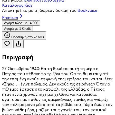
Κατάλογος Kids
Απόκτησέ το με τη δωρεάν δοκιμή του
Bookvoice
Premium
Aγορά τώρα με 14.90€
Aγορά με 1 Credit
Προσθήκη στο καλάθι
Περιγραφή
27 Οκτωβρίου 1940: θα τη θυμάται αυτή τη μέρα ο
Πέτρος που πέθανε το τριζόνι του. Θα τη θυμάται γιατί
την επομένη ακούει τη φωνή της μητέρας του να του λέει:
«Σήκω…, έγινε πόλεμος. Δεν ακούς τις σειρήνες;» Όταν ο
πόλεμος έφτασε στο κατώφλι της Ελλάδας, ο Πέτρος
ήταν εννιά χρονών, είχε μια χελώνα για κατοικίδιο,
αγαπούσε με πάθος τις αμερικάνικες ταινίες και γνώριζε
τον πόλεμο μόνο μέσα από τα βιβλία του. Τώρα όμως τον
βιώνει κάθε μέρα, μαζί με τους γονείς του, τον παππού
του και τη μεγαλύτερη αδελφή του, την Αντιγόνη,