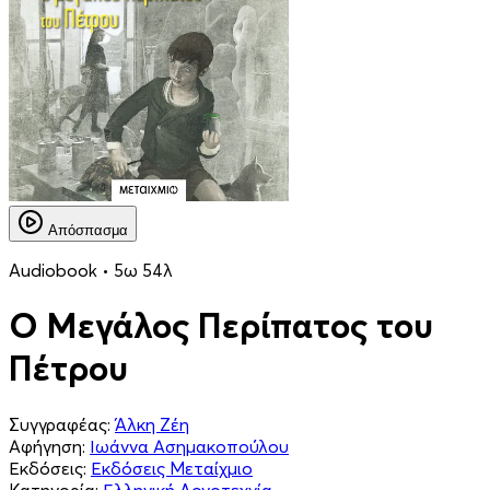
Απόσπασμα
Audiobook • 5ω 54λ
Ο Μεγάλος Περίπατος του
Πέτρου
Συγγραφέας:
Άλκη Ζέη
Αφήγηση:
Ιωάννα Ασημακοπούλου
Εκδόσεις:
Εκδόσεις Μεταίχμιο
Κατηγορία:
Ελληνική Λογοτεχνία