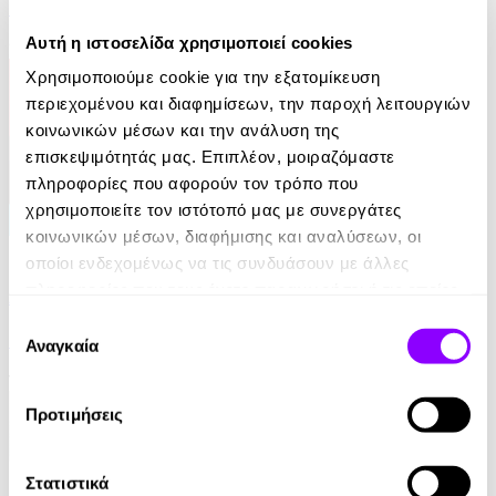
Τάσος Κοντογιαννίδης
Αυτή η ιστοσελίδα χρησιμοποιεί cookies
9.99€
Χρησιμοποιούμε cookie για την εξατομίκευση
περιεχομένου και διαφημίσεων, την παροχή λειτουργιών
κοινωνικών μέσων και την ανάλυση της
επισκεψιμότητάς μας. Επιπλέον, μοιραζόμαστε
πληροφορίες που αφορούν τον τρόπο που
χρησιμοποιείτε τον ιστότοπό μας με συνεργάτες
κοινωνικών μέσων, διαφήμισης και αναλύσεων, οι
eBook
οποίοι ενδεχομένως να τις συνδυάσουν με άλλες
πληροφορίες που τους έχετε παραχωρήσει ή τις οποίες
Από ήλιο σε ήλιο: Αποσπερίτης
έχουν συλλέξει σε σχέση με την από μέρους σας χρήση
Επιλογή
Μαίρη Κόντζογλου
των υπηρεσιών τους.
Αναγκαία
συγκατάθεσης
13.99€
Προτιμήσεις
Στατιστικά