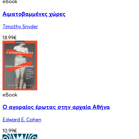
eBook
Αιματοβαμμένες χώρες
Timothy Snyder
18.99€
eBook
Ο αγοραίος έρωτας στην αρχαία Αθήνα
Edward E. Cohen
10.99€