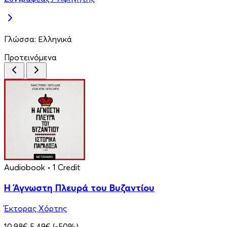
Γλώσσα:
Ελληνικά
Προτεινόμενα
Audiobook
• 1 Credit
Η Άγνωστη Πλευρά του Βυζαντίου
Έκτορας Χόρτης
10.98€
5.49€
(-50%)